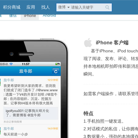
积分商城
应用
找人
微博
版
微信
Android
iPhone
iPhone 客户端
基于iPhone、iPod to
现了阅读、发布、评论、转
持本地相机即拍即传和新消
瞬间。
如需客户端操作，请联系管
特点
1.手机拍照一键发送。
2.对话模式的私信，让你拥
3.数据量小，强劲的本地缓