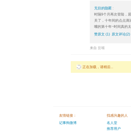
无目的隐匿
:
时隔9个月再次登陆，
关了，十年间的点点滴
嘴的第十年~时间真的
赞原文 (1)
原文评论(2)
来自
贫嘴
正在加载，请稍后...
友情链接：
找感兴趣的人
记事狗微博
名人堂
推荐用户