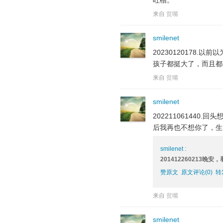
吐槽。
来自
贫嘴
smilenet
20230120178
孩子都挺大了，而且都
来自
贫嘴
smilenet
20221106144
后我再也不想你了，生
smilenet
:
201412260213
赞原文
原文评论(0)
转
来自
贫嘴
smilenet