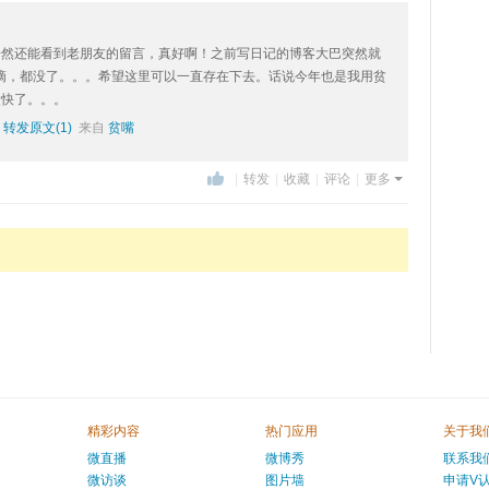
居然还能看到老朋友的留言，真好啊！之前写日记的博客大巴突然就
滴，都没了。。。希望这里可以一直存在下去。话说今年也是我用贫
太快了。。。
转发原文(1)
来自
贫嘴
|
转发
|
收藏
|
评论
|
更多
精彩内容
热门应用
关于我
微直播
微博秀
联系我
微访谈
图片墙
申请V