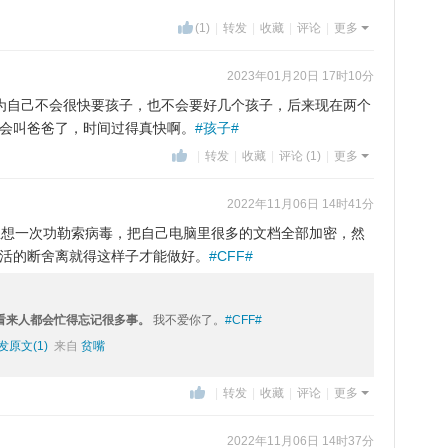
(1)
|
转发
|
收藏
|
评论
|
更多
2023年01月20日 17时10分
.以前以为自己不会很快要孩子，也不会要好几个孩子，后来现在两个
会叫爸爸了，时间过得真快啊。
#孩子#
|
转发
|
收藏
|
评论 (1)
|
更多
2022年11月06日 14时41分
0.回头想想一次功勒索病毒，把自己电脑里很多的文档全部加密，然
活的断舍离就得这样子才能做好。
#CFF#
晚安，看来人都会忙得忘记很多事。
我不爱你了。
#CFF#
发原文(1)
来自
贫嘴
|
转发
|
收藏
|
评论
|
更多
2022年11月06日 14时37分