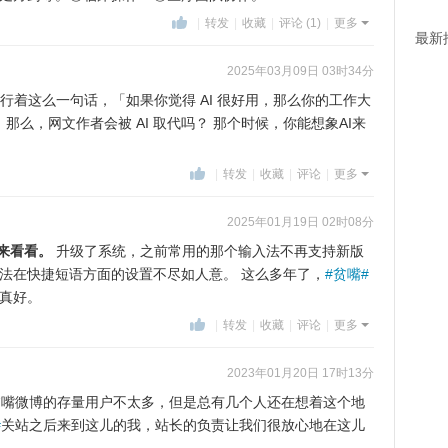
|
转发
|
收藏
|
评论 (1)
|
更多
最新
2025年03月09日 03时34分
圈子里流行着这么一句话，「如果你觉得 AI 很好用，那么你的工作大
」。那么，网文作者会被 AI 取代吗？ 那个时候，你能想象AI来
|
转发
|
收藏
|
评论
|
更多
2025年01月19日 02时08分
我回来看看。
升级了系统，之前常用的那个输入法不再支持新版
法在快捷短语方面的设置不尽如人意。 这么多年了，
#贫嘴#
真好。
|
转发
|
收藏
|
评论
|
更多
2023年01月20日 17时13分
1.虽然贫嘴微博的存量用户不太多，但是总有几个人还在想着这个地
#
关站之后来到这儿的我，站长的负责让我们很放心地在这儿