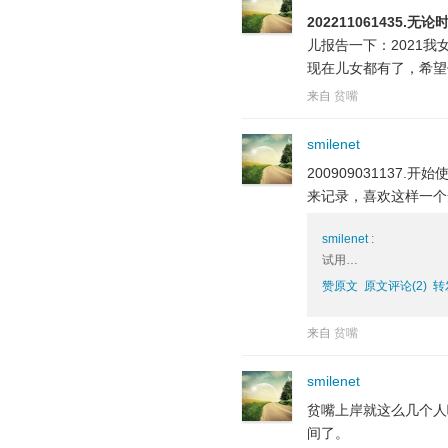
20221106143
儿报告一下：2021
现在儿女都有了，希望
来自
贫嘴
smilenet
20090903113
来记录，喜欢这样一个
smilenet
:
试用…
赞原文
原文评论(2)
转
来自
贫嘴
smilenet
贫嘴上岸就这么几个人
间了。