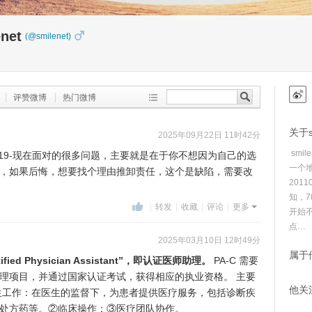
enet
(@smilenet)
评赞微博
热门微博
关于sm
2025年09月22日 11时42分
smil
:39:19-现在面对的很多问题，主要就是在于你不想因为自己的选
一个地
，如果后悔，想要找个理由推卸责任，这个是缺陷，需要改
201
知，7
|
转发
|
收藏
|
评论
|
更多
开始不
点…
2025年03月10日 12时49分
属于
ified Physician Assistant”，即认证医师助理。
PA-C 需要
理项目，并通过国家认证考试，获得相应的执业资格。 主要
他关注
生工作：在医生的监督下，为患者提供医疗服务，包括诊断疾
处方药等。②临床操作：③医疗团队协作。