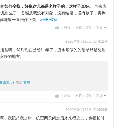
5.无论时间如何变换，好像这儿都是老样子的，这样子真好。
再来这
我女儿出生了，贫嘴从我没有对象，没有结婚，没有孩子，再到
你能够一直陪伴下去。
#MEMO#
|
转发
|
收藏
|
评论
|
更多
2020年04月25日 02时12分
7.开始使用贫嘴，然后现在已经11年了，流水账似的的记录只是想用
安静的地方。
发原文(3)
来自
贫嘴
|
转发
|
收藏
|
评论
|
更多
2020年04月25日 02时09分
啊，我记得我当时一叽歪网关闭之后才来得这儿，也很长时